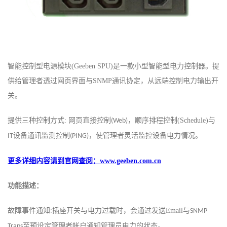
智能控制型
电源模块
(
Geeben SPU
)
是一款小型智能型电力控制器。
提
供给管理者
透过网页
界面
与
SNMP
通讯协定，从远端控制电力输出开
关。
提供
三种控制方式
:
网页直接控制
，
顺序
排程控制
(Schedule)
与
(Web)
设备通讯监测控制
，使管理者灵活监控设备电力
情况
。
IT
(PING)
更多详细内容请到官网查阅：www.geeben.com.cn
功能
描述：
故障
事件通知:
插座开关与电力过载时，会
通过
发送Email与
SNMP
至预
设
定管理者帐户
通知管理员电力的状态。
Traps